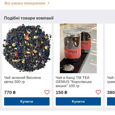
Всі умови повернення
Подібні товари компанії
Чай зелений Весняна
Чай в банці TM TEA
Чай 
квітка 500 гр
GENIUS "Королівська
гра
вишня" 100 гр
770
150
380
₴
₴
Купити
Купити