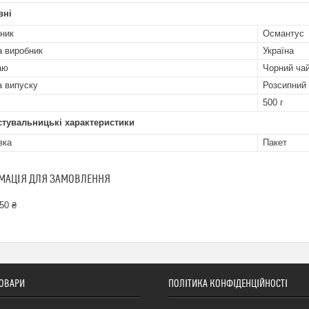
вні
ник
Османтус
а виробник
Україна
аю
Чорний ча
 випуску
Розсипний
500 г
стувальницькі характеристики
вка
Пакет
МАЦІЯ ДЛЯ ЗАМОВЛЕННЯ
50 ₴
ТОВАРИ
ПОЛІТИКА КОНФІДЕНЦІЙНОСТІ