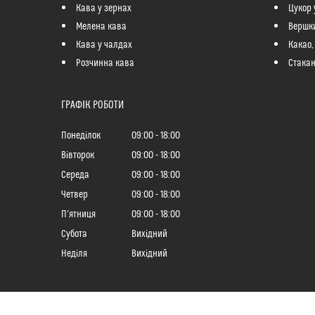
Кава у зернах
Цукор 
Мелена кава
Вершк
Кава у чалдах
Какао,
Розчинна кава
Стакан
ГРАФІК РОБОТИ
Понеділок
09:00
18:00
Вівторок
09:00
18:00
Середа
09:00
18:00
Четвер
09:00
18:00
Пʼятниця
09:00
18:00
Субота
Вихідний
Неділя
Вихідний