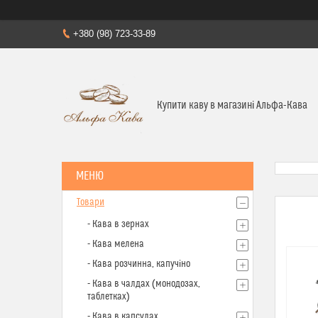
+380 (98) 723-33-89
Купити каву в магазині Альфа-Кава
Товари
- Кава в зернах
- Кава мелена
- Кава розчинна, капучіно
- Кава в чалдах (монодозах,
таблетках)
- Кава в капсулах