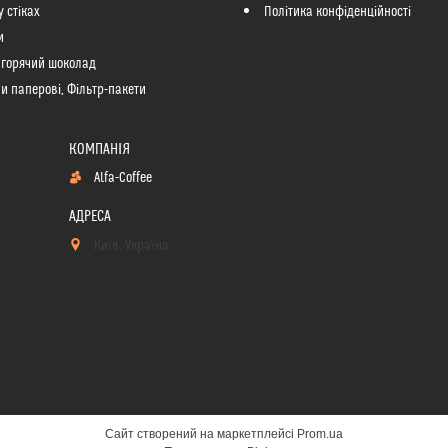
у стіках
Політика конфіденційності
и
 горячий шоколад
и паперові, Фільтр-пакети
Alfa-Coffee
Київ, Україна
Сайт створений на маркетплейсі
Prom.ua