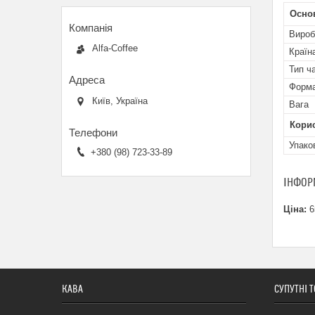
Осно
Вироб
Alfa-Coffee
Країн
Тип ч
Форма
Київ, Україна
Вага
Кори
Упако
+380 (98) 723-33-89
ІНФОР
Ціна:
6
КАВА
СУПУТНІ 