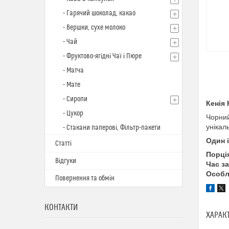
- Гарячий шоколад, какао
- Вершки, сухе молоко
- Чай
- Фруктово-ягідні Чаї і Пюре
- Матча
- Мате
- Сиропи
Кенія 
- Цукор
Чорний
унікал
- Стакани паперові, Фільтр-пакети
Один 
Статті
Порці
Відгуки
Час з
Особл
Повернення та обмін
КОНТАКТИ
ХАРАК