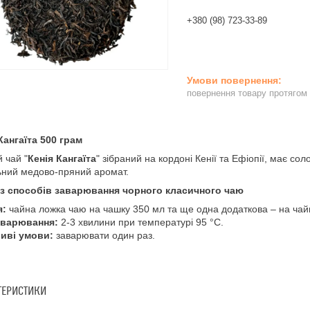
+380 (98) 723-33-89
повернення товару протягом
Кангаїта 500 грам
 чай "
Кенія Кангаїта
" зібраний на кордоні Кенії та Ефіопії, має сол
ьний медово-пряний аромат.
із способів заварювання чорного класичного чаю
я:
чайна ложка чаю на чашку 350 мл та ще одна додаткова – на чай
аварювання:
2-3 хвилини при температурі 95 °C.
иві умови:
заварювати один раз.
ТЕРИСТИКИ