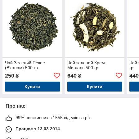
Чай Зелений Пекое
Чай зелений Крем
Чай 
(В'єтнам) 500 гр
Мигдаль 500 гр
гр
250
640
440
₴
₴
Купити
Купити
Про нас
99% позитивних з 1555 відгуків за рік
Працює з 13.03.2014