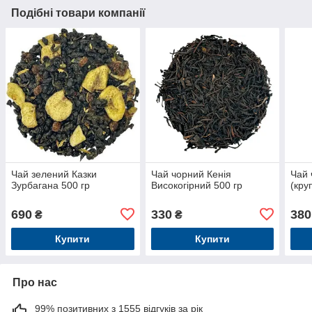
Подібні товари компанії
Чай зелений Казки
Чай чорний Кенія
Чай 
Зурбагана 500 гр
Високогірний 500 гр
(кру
690
330
380
₴
₴
Купити
Купити
Про нас
99% позитивних з 1555 відгуків за рік