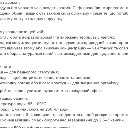
к і аромат:
аду цього чорного чаю входять вітамін C, флавоноїди, мікроелемент
одний обмін і зміцнюють захисні сили організму - саме те, що потр
мки імунітету в холодну пору року.
ому краще пити цей чай:
 хто любить яскравий аромат та виражену терпкість у напоях;
м, які хочуть зміцнити імунітет та підвищити природний захист орга
 хто відчуває втому або знижену концентрацію — чай тонізує та осві
 хто обирає натуральні напої з антиоксидантами для щоденного вж
 пити:
ці — для бадьорого старту дня;
біду — щоб підтримати концентрацію та енергію;
охолодну погоду або в сезон застуд — для зміцнення організму.
ері його краще уникати, адже він має тонізуючий ефект.
б заварювання:
ература води: 95–100°C
орції: 1 чайна ложка на 250 мл води
настоювання: 3–4 хвилини - цього достатньо, щоб розкрився аромат 
 хочеш м’якший смак - скороти час заварювання до 2,5–3 хвилин.
вка по 500 гр в фольгованому пакеті.