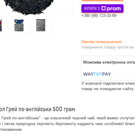
КУПИТИ З
+380 (98) 723-33-89
повернення товару протягом
У компанії підключені еле
товар не покидаючи сайту.
рл Грей по-англійськи 500 грам
л Грей по-англійськи" - це класичний чорний чай, який важко сплут
 і легка природна терпкість бергамоту надають чаю особливої благо
пізнаваним.