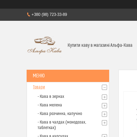
+380 (98) 723-33-89
Купити каву в магазині Альфа-Кава
Товари
- Кава в зернах
- Кава мелена
- Кава розчинна, капучіно
- Кава в чалдах (монодозах,
таблетках)
- Кава в капсулах