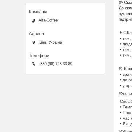
🤲 Сма
До скл
вуглев
підтри
Alfa-Coffee
👩‍💻К
• тим,
Київ, Україна
• людя
• тим,
• тим,
+380 (98) 723-33-89
⏰ Коли
• вран
• до о
• у пр
‼️Увеч
Спосі
• Темп
• Проп
• Час 
• Якщо
📦Фасо