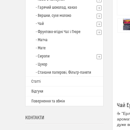
- Гарячий шоколад, какао
- Вершки, сухе молоко
- Чай
- Фруктово-ягідні Чаї і Пюре
- Матча
- Мате
- Сиропи
- Цукор
- Стакани паперові, Фільтр-пакети
Статті
Відгуки
Повернення та обмін
Чай Е
☕️ "Ер
КОНТАКТИ
аромат
дуже в