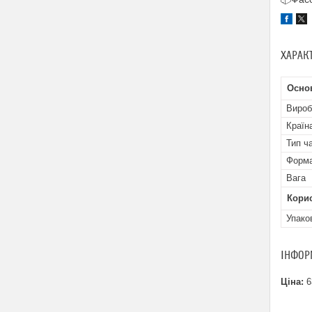
ХАРАК
Осно
Вироб
Країн
Тип ч
Форма
Вага
Кори
Упако
ІНФОР
Ціна:
6