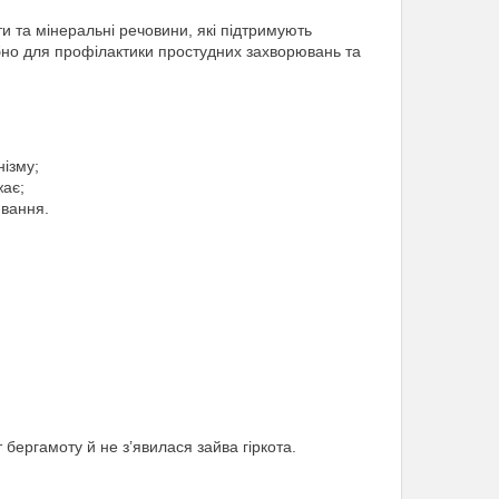
и та мінеральні речовини, які підтримують
ібно для профілактики простудних захворювань та
нізму;
жає;
ивання.
бергамоту й не з’явилася зайва гіркота.