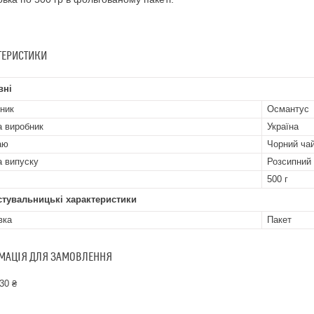
ТЕРИСТИКИ
вні
ник
Османтус
а виробник
Україна
аю
Чорний ча
 випуску
Розсипний
500 г
стувальницькі характеристики
вка
Пакет
МАЦІЯ ДЛЯ ЗАМОВЛЕННЯ
30 ₴