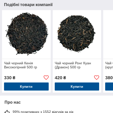
Подібні товари компанії
Чай чорний Кенія
Чай чорний Ронг Куан
Чай 
Високогірний 500 гр
(Дракон) 500 гр
(кру
330
420
380
₴
₴
Купити
Купити
Про нас
99% позитивних з 1552 відгуків за рік