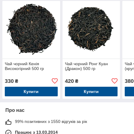
Чай чорний Кенія
Чай чорний Ронг Куан
Чай 
Високогірний 500 гр
(Дракон) 500 гр
(кру
330
420
380
₴
₴
Купити
Купити
Про нас
99% позитивних з 1550 відгуків за рік
Працює з 13.03.2014