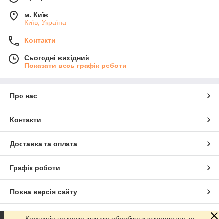
м. Київ
Київ, Україна
Контакти
Сьогодні вихідний
Показати весь графік роботи
Про нас
Контакти
Доставка та оплата
Графік роботи
Повна версія сайту
Сайт створено на маркетплейсі
Prom.ua
Компанія не може швидко обробляти замовлення та