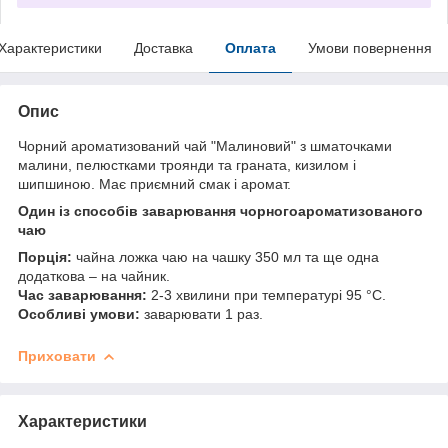
Характеристики
Доставка
Оплата
Умови повернення
Опис
Чорний ароматизований чай "Малиновий" з шматочками
малини, пелюстками троянди та граната, кизилом і
шипшиною. Має приємний смак і аромат.
Один із способів заварювання чорного
ароматизованого
чаю
Порція:
чайна ложка чаю на чашку 350 мл та ще одна
додаткова – на чайник.
Час заварювання:
2-3 хвилини при температурі 95 °C.
Особливі умови:
заварювати 1 раз.
Приховати
Характеристики