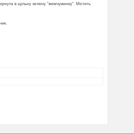
згорнута в щільну зелену "жемчужинку". Містить
ник.