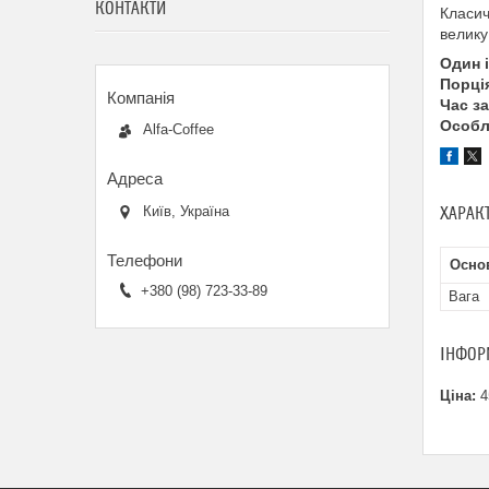
КОНТАКТИ
Класич
велику 
Один 
Порці
Час з
Особл
Alfa-Coffee
Київ, Україна
ХАРАК
Осно
+380 (98) 723-33-89
Вага
ІНФОР
Ціна:
4