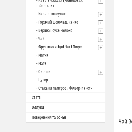
- Кава в чалдах (монодозах,
таблетках)
- Кава в капсулах
- Гарячий шоколад, какао
- Вершки, сухе молоко
- Чай
- Фруктово-ягідні Чаї і Пюре
- Матча
- Мате
- Сиропи
- Цукор
- Стакани паперові, Фільтр-пакети
Статті
Відгуки
Повернення та обмін
Чай З