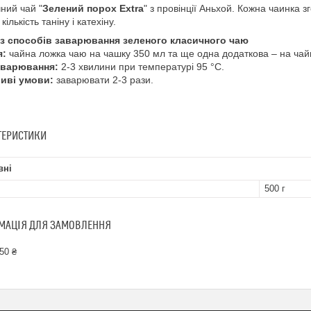
ний чай "
Зелений порох Extra
" з провінції Аньхой. Кожна чаинка 
кількість таніну і катехіну.
із способів заварювання зеленого класичного чаю
я:
чайна ложка чаю на чашку 350 мл та ще одна додаткова – на чай
аварювання:
2-3 хвилини при температурі 95 °C.
иві умови:
заварювати 2-3 рази.
ТЕРИСТИКИ
вні
500 г
МАЦІЯ ДЛЯ ЗАМОВЛЕННЯ
50 ₴