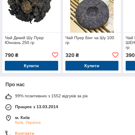
Чай Дикий Шу Пуер
Чай Пуер Бінг ча Шу 100
Чай 
Юннань 250 гр
гр
ШЕН
гр
790
320
390
₴
₴
Купити
Купити
Про нас
99% позитивних з 1552 відгуків за рік
Працює з 13.03.2014
м. Київ
Київ, Україна
Контакти