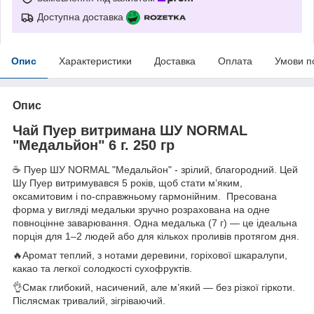
Доступна доставка
Опис
Характеристики
Доставка
Оплата
Умови п
Опис
Чай Пуер витримана ШУ NORMAL
"Медальйон" 6 г. 250 гр
☕️ Пуер ШУ NORMAL "Медальйон" - зрілий, благородний. Цей
Шу Пуер витримувався 5 років, щоб стати м’яким,
оксамитовим і по-справжньому гармонійним. Пресована
форма у вигляді медальки зручно розрахована на одне
повноцінне заварювання. Одна медалька (7 г) — це ідеальна
порція для 1–2 людей або для кількох проливів протягом дня.
🔥Аромат теплий, з нотами деревини, горіхової шкаралупи,
какао та легкої солодкості сухофруктів.
👌Смак глибокий, насичений, але м’який — без різкої гіркоти.
Післясмак тривалий, зігріваючий.