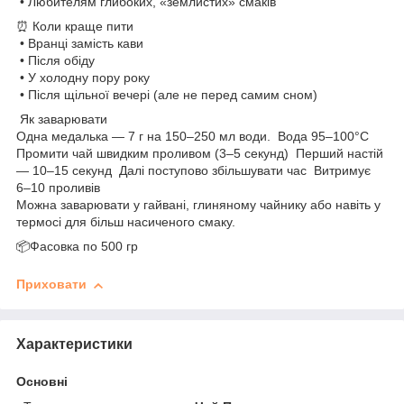
• Любителям глибоких, «землистих» смаків
⏰ Коли краще пити
• Вранці замість кави
• Після обіду
• У холодну пору року
• Після щільної вечері (але не перед самим сном)
Як заварювати
Одна медалька — 7 г на 150–250 мл води. Вода 95–100°C
Промити чай швидким проливом (3–5 секунд) Перший настій
— 10–15 секунд Далі поступово збільшувати час Витримує
6–10 проливів
Можна заварювати у гайвані, глиняному чайнику або навіть у
термосі для більш насиченого смаку.
📦Фасовка по 500 гр
Приховати
Характеристики
Основні