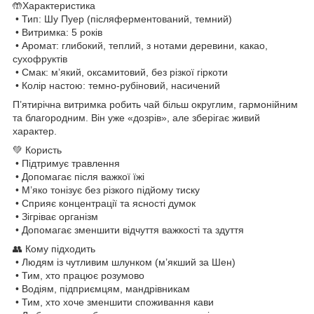
🤲Характеристика
• Тип: Шу Пуер (післяферментований, темний)
• Витримка: 5 років
• Аромат: глибокий, теплий, з нотами деревини, какао,
сухофруктів
• Смак: м’який, оксамитовий, без різкої гіркоти
• Колір настою: темно-рубіновий, насичений
П’ятирічна витримка робить чай більш округлим, гармонійним
та благородним. Він уже «дозрів», але зберігає живий
характер.
💚 Користь
• Підтримує травлення
• Допомагає після важкої їжі
• М’яко тонізує без різкого підйому тиску
• Сприяє концентрації та ясності думок
• Зігріває організм
• Допомагає зменшити відчуття важкості та здуття
👥 Кому підходить
• Людям із чутливим шлунком (м’якший за Шен)
• Тим, хто працює розумово
• Водіям, підприємцям, мандрівникам
• Тим, хто хоче зменшити споживання кави