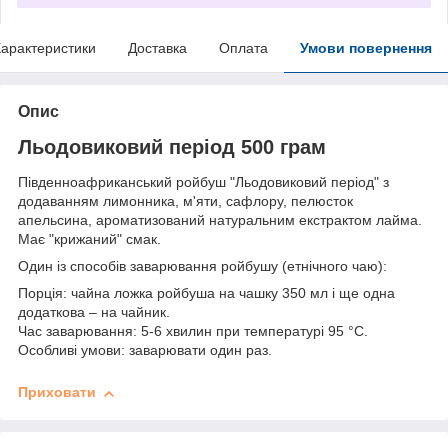
арактеристики
Доставка
Оплата
Умови повернення
Опис
Льодовиковий період 500 грам
Південноафриканський ройбуш "Льодовиковий період" з
додаванням лимонника, м'яти, сафлору, пелюсток
апельсина, ароматизований натуральним екстрактом лайма.
Має "крижаний" смак.
Один із способів заварювання ройбушу (етнічного чаю):
Порція: чайна ложка ройбуша на чашку 350 мл і ще одна
додаткова – на чайник.
Час заварювання: 5-6 хвилин при температурі 95 °C.
Особливі умови: заварювати один раз.
Приховати