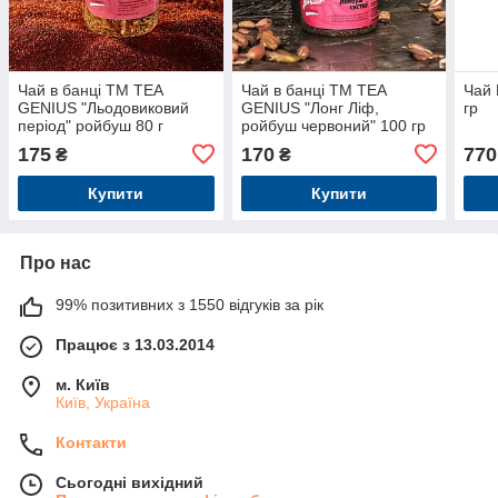
Чай в банці TM TEA
Чай в банці TM TEA
Чай 
GENIUS "Льодовиковий
GENIUS "Лонг Ліф,
гр
період" ройбуш 80 г
ройбуш червоний" 100 гр
175
170
770
₴
₴
Купити
Купити
Про нас
99% позитивних з 1550 відгуків за рік
Працює з 13.03.2014
м. Київ
Київ, Україна
Контакти
Сьогодні вихідний