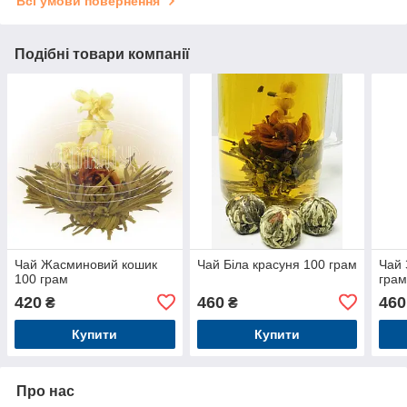
Всі умови повернення
Подібні товари компанії
Чай Жасминовий кошик
Чай Біла красуня 100 грам
Чай 
100 грам
гра
420
460
460
₴
₴
Купити
Купити
Про нас