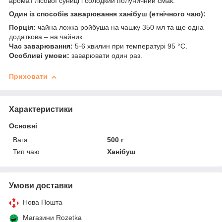
аромат лісової суниці і солодкий полуничний смак.
Один із способів заварювання ханібуш (етнічного чаю):
Порція:
чайна ложка ройбуша на чашку 350 мл та ще одна
додаткова – на чайник.
Час заварювання:
5-6 хвилин при температурі 95 °C.
Особливі умови:
заварювати один раз.
Приховати
Характеристики
Основні
Вага
500 г
Тип чаю
Ханібуш
Умови доставки
Нова Пошта
Магазини Rozetka