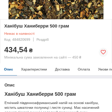
Ханібуш Ханиберри 500 грам
Немає в наявності
Код: 484820699
Роздріб
434,54
₴
Мінімальна сума замовлення на сайті — 450 ₴
Опис
Характеристики
Доставка
Оплата
Умови п
Опис
Ханібуш Ханиберри 500 грам
Етнічний південноафриканський напій на основі ханібуш,
містить шматочки полуниці і листя суниці. Має насичений