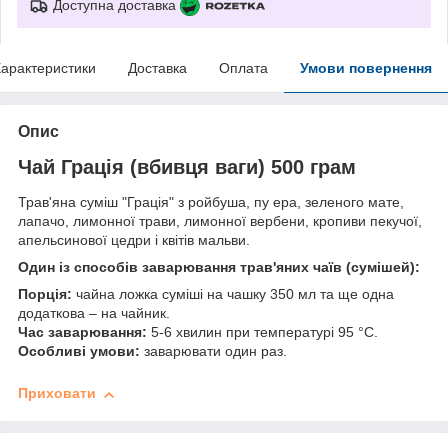
Доступна доставка
арактеристики
Доставка
Оплата
Умови повернення
Опис
Чай Грація (вбивця ваги) 500 грам
Трав'яна суміш "Грація" з ройбуша, пу ера, зеленого мате,
лапачо, лимонної трави, лимонної вербени, кропиви пекучої,
апельсинової цедри і квітів мальви.
Один із способів заварювання трав'яних чаїв (сумішей):
Порція:
чайна ложка суміші на чашку 350 мл та ще одна
додаткова – на чайник.
Час заварювання:
5-6 хвилин при температурі 95 °C.
Особливі умови:
заварювати один раз.
Приховати