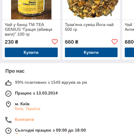
Чай у банці TM TEA
Трав'яна суміш Йога-чай
Чай 
GENIUS "Грація (вбивця
500 гр
Анти
ваги)" 100 гр
230
660
680
₴
₴
Купити
Купити
Про нас
99% позитивних з 1549 відгуків за рік
Працює з 13.03.2014
м. Київ
Київ, Україна
Контакти
Сьогодні працює з 09:00 до 18:00