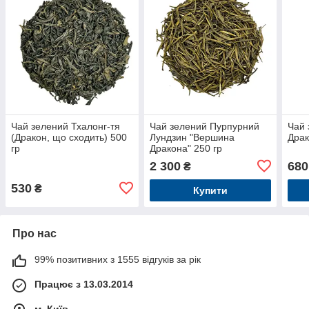
Чай зелений Тхалонг-тя
Чай зелений Пурпурний
Чай 
(Дракон, що сходить) 500
Лундзин "Вершина
Драк
гр
Дракона" 250 гр
2 300
680
₴
530
₴
Купити
Про нас
99% позитивних з 1555 відгуків за рік
Працює з 13.03.2014
м. Київ