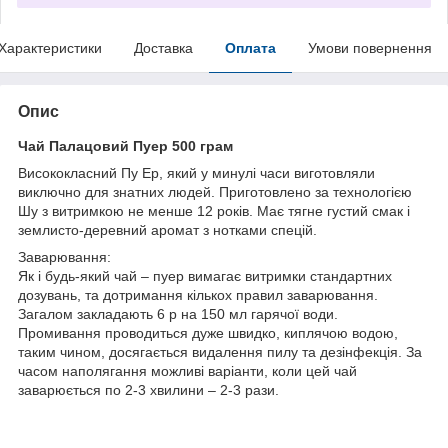
Характеристики
Доставка
Оплата
Умови повернення
Опис
Чай Палацовий Пуер 500 грам
Висококласний Пу Ер, який у минулі часи виготовляли
виключно для знатних людей. Приготовлено за технологією
Шу з витримкою не менше 12 років. Має тягне густий смак і
землисто-деревний аромат з нотками спецій.
Заварювання:
Як і будь-який чай – пуер вимагає витримки стандартних
дозувань, та дотримання кількох правил заварювання.
Загалом закладають 6 р на 150 мл гарячої води.
Промивання проводиться дуже швидко, киплячою водою,
таким чином, досягається видалення пилу та дезінфекція. За
часом наполягання можливі варіанти, коли цей чай
заварюється по 2-3 хвилини – 2-3 рази.