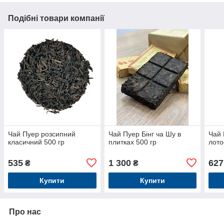
Подібні товари компанії
Чай Пуер розсипний
Чай Пуер Бінг ча Шу в
Чай 
класичний 500 гр
плитках 500 гр
лото
535
1 300
627
₴
₴
Купити
Купити
Про нас