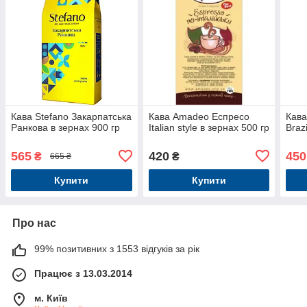
Кава Stefano Закарпатська
Кава Amadeo Еспресо
Кава
Ранкова в зернах 900 гр
Italian style в зернах 500 гр
Braz
565
420
450
₴
₴
665 ₴
Купити
Купити
Про нас
99% позитивних з 1553 відгуків за рік
Працює з 13.03.2014
м. Київ