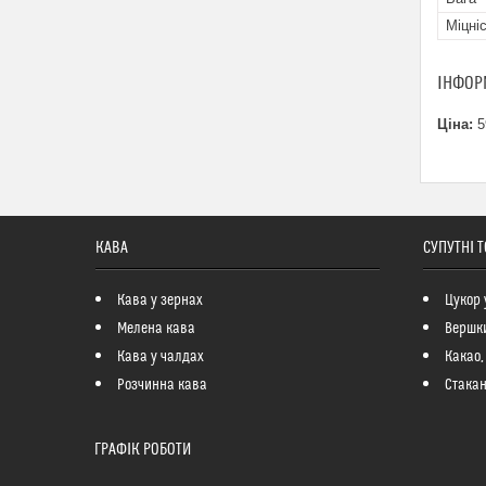
Міцні
ІНФОР
Ціна:
5
КАВА
СУПУТНІ 
Кава у зернах
Цукор 
Мелена кава
Вершк
Кава у чалдах
Какао,
Розчинна кава
Стакан
ГРАФІК РОБОТИ