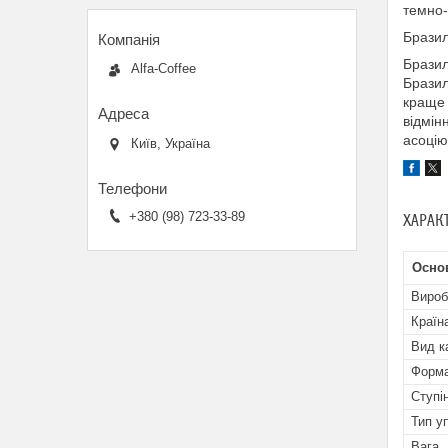
тем
Бразил
Бразил
Alfa-Coffee
Бразил
краще 
відмін
асоцію
Київ, Україна
+380 (98) 723-33-89
ХАРАК
Осно
Вироб
Країн
Вид к
Форма
Ступі
Тип у
Вага