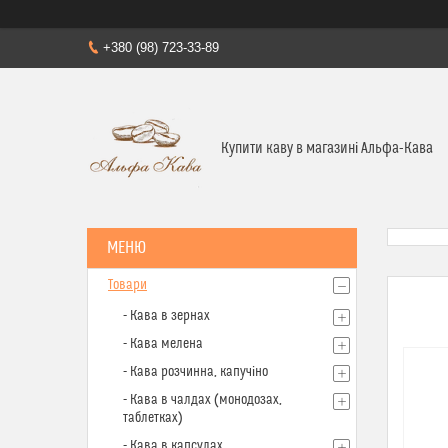
+380 (98) 723-33-89
Купити каву в магазині Альфа-Кава
Товари
- Кава в зернах
- Кава мелена
- Кава розчинна, капучіно
- Кава в чалдах (монодозах,
таблетках)
- Кава в капсулах