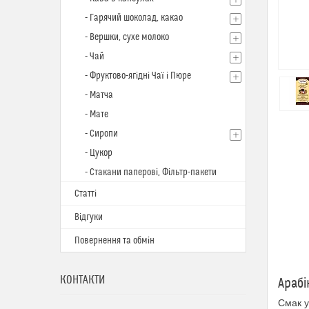
- Гарячий шоколад, какао
- Вершки, сухе молоко
- Чай
- Фруктово-ягідні Чаї і Пюре
- Матча
- Мате
- Сиропи
- Цукор
- Стакани паперові, Фільтр-пакети
Статті
Відгуки
Повернення та обмін
КОНТАКТИ
Арабі
Смак у