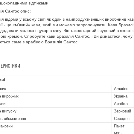
но-шоколадними відтінками.
ія Сантос опис:
ія відома у всьому світі як один з найпродуктивніших виробників кави
ії - це «м'який» кави, який ми можемо запропонувати. Кава Бразилія
додавати молоко і цукор в каву. Він також гарний і чудовий в якості 
ною кремой. Спробуйте кави Бразилія Сантос, і Ви дізнаєтеся, чому
ється саме з арабікою Бразилія Сантос.
ТЕРИСТИКИ
вні
ник
Amadeo
а виробник
Україна
ави
Арабіка
 випуску
Зерновий
нь обсмаження
Середня
паковки
Пакет
500 г