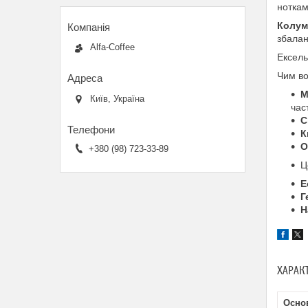
ноткам
Колум
збалан
Alfa-Coffee
Ексел
Чим во
М
Київ, Україна
час
С
К
О
+380 (98) 723-33-89
Ц
Е
Г
Н
ХАРАК
Осно