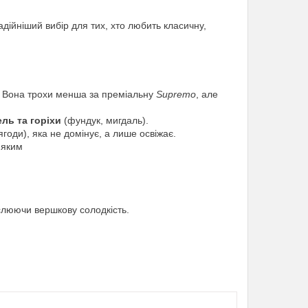
дійніший вибір для тих, хто любить класичну,
). Вона трохи менша за преміальну
Supremo
, але
ль та горіхи
(фундук, мигдаль).
ягоди), яка не домінує, а лише освіжає.
'яким
еслюючи вершкову солодкість.