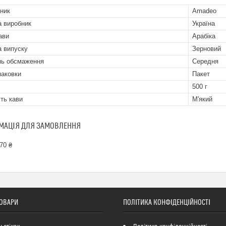
ник
Amadeo
а виробник
Україна
ави
Арабіка
 випуску
Зерновий
нь обсмаження
Середня
паковки
Пакет
500 г
сть кави
М'який
МАЦІЯ ДЛЯ ЗАМОВЛЕННЯ
70 ₴
ТОВАРИ
ПОЛІТИКА КОНФІДЕНЦІЙНОСТІ