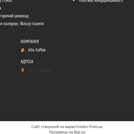
у стіках
Політика конфіденційності
и
 горячий шоколад
и паперові, Фільтр-пакети
Alfa-Coffee
Київ, Україна
Сайт створений на маркетплейсі
Prom.ua
Продавець на Bigl.ua