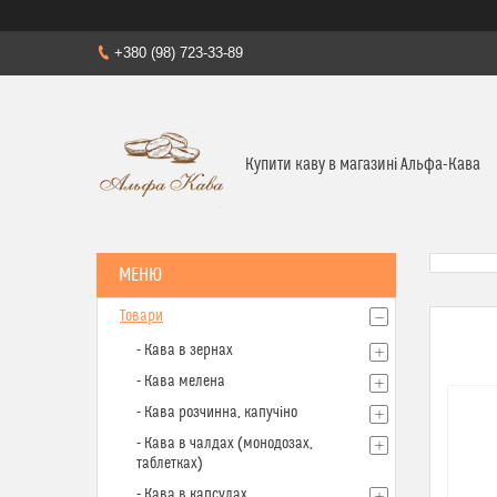
+380 (98) 723-33-89
Купити каву в магазині Альфа-Кава
Товари
- Кава в зернах
- Кава мелена
- Кава розчинна, капучіно
- Кава в чалдах (монодозах,
таблетках)
- Кава в капсулах