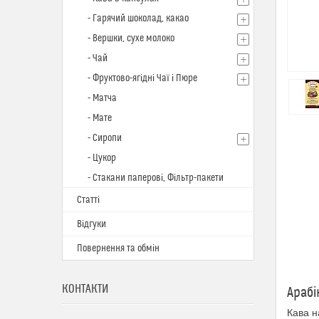
- Гарячий шоколад, какао
- Вершки, сухе молоко
- Чай
- Фруктово-ягідні Чаї і Пюре
- Матча
- Мате
- Сиропи
- Цукор
- Стакани паперові, Фільтр-пакети
Статті
Відгуки
Повернення та обмін
КОНТАКТИ
Арабі
Кава н