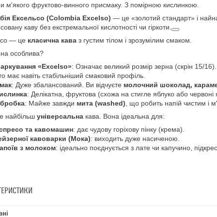
и м'якого фруктово-винного присмаку. З помірною кислинкою.
бія Ексельсо (Colombia Excelso)
— це «золотий стандарт» і найна
совану каву без екстремальної кислотності чи гіркоти.
ьсо — це
класична кава
з густим тілом і зрозумілим смаком.
на особлива?
аркування «Excelso»
: Означає великий розмір зерна (скрін 15/16
то має навіть стабільніший смаковий профіль.
мак
: Дуже збалансований. Ви відчуєте
молочний шоколад, караме
ислинка
: Делікатна, фруктова (схожа на стигле яблуко або червоні 
бробка
: Майже завжди
мита (washed)
, що робить напій чистим і м
е найбільш
універсальна
кава. Вона ідеальна для:
спресо та кавомашин
: дає чудову горіхову пінку (крема).
ейзерної кавоварки (Мока)
: виходить дуже насиченою.
апоїв з молоком
: ідеально поєднується з лате чи капучино, підкр
ТЕРИСТИКИ
вні