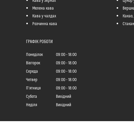
Кава у зернах
Цукор 
Мелена кава
Вершк
Кава у чалдах
Какао,
Розчинна кава
Стакан
ГРАФІК РОБОТИ
Понеділок
09:00
18:00
Вівторок
09:00
18:00
Середа
09:00
18:00
Четвер
09:00
18:00
Пʼятниця
09:00
18:00
Субота
Вихідний
Неділя
Вихідний