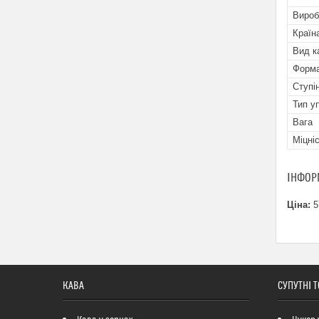
Вироб
Країн
Вид к
Форма
Ступі
Тип у
Вага
Міцні
ІНФОР
Ціна:
5
КАВА
СУПУТНІ 