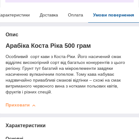
арактеристики
Доставка
Оплата
Умови повернення
Опис
Арабіка Коста Ріка 500 грам
Особливий сорт кави з Коста-Ріки. Його насичений смак
відділяє високогірний сорт від багатьох конкурентів з цього
регіону. Грунт тут багатий на мікроелементи завдяки
насиченню вулканічним попелом. Тому кава набуває
надзвичайно привабливі смакові відтінки – схожі на смак
витриманого червоного вина з нотками польових квітів,
фруктів і різних спецій.
Приховати
Характеристики
Основні