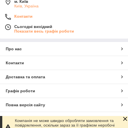
м. Київ
Київ, Україна
Контакти
Сьогодні вихідний
Показати весь графік роботи
Про нас
Контакти
Доставка та оплата
Графік роботи
Повна версія сайту
Сайт створено на маркетплейсі
Prom.ua
Компанія не може швидко обробляти замовлення та
повідомлення, оскільки зараз за її графіком неробочі