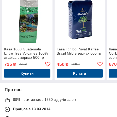
Кава 1808 Guatemala
Кава Tchibo Privat Kaffee
Кава
Entre Tres Volcanes 100%
Brazil Mild в зернах 500 гр
Coli
arabica в зернах 500 гр
зерн
725
450
670
₴
₴
775 ₴
500 ₴
Купити
Купити
Про нас
99% позитивних з 1550 відгуків за рік
Працює з 13.03.2014