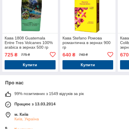
Кава 1808 Guatemala
Кава Stefano Ромова
Кава
Entre Tres Volcanes 100%
романтична в зернах 900
Coli
arabica в зернах 500 гр
гр
зерн
725
640
670
₴
₴
775 ₴
740 ₴
Купити
Купити
Про нас
99% позитивних з 1549 відгуків за рік
Працює з 13.03.2014
м. Київ
Київ, Україна