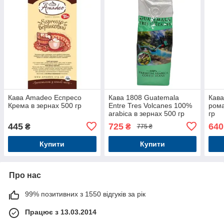
Кава Amadeo Еспресо
Кава 1808 Guatemala
Кава
Крема в зернах 500 гр
Entre Tres Volcanes 100%
рома
arabica в зернах 500 гр
гр
445
725
640
₴
₴
775 ₴
Купити
Купити
Про нас
99% позитивних з 1550 відгуків за рік
Працює з 13.03.2014