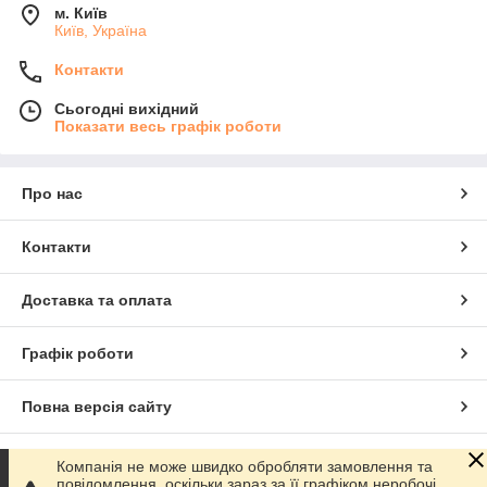
м. Київ
Київ, Україна
Контакти
Сьогодні вихідний
Показати весь графік роботи
Про нас
Контакти
Доставка та оплата
Графік роботи
Повна версія сайту
Сайт створено на маркетплейсі
Prom.ua
Компанія не може швидко обробляти замовлення та
повідомлення, оскільки зараз за її графіком неробочі