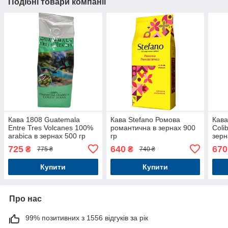
Подібні товари компанії
Кава 1808 Guatemala
Кава Stefano Ромова
Кава
Entre Tres Volcanes 100%
романтична в зернах 900
Coli
arabica в зернах 500 гр
гр
зерн
725
640
670
₴
₴
775 ₴
740 ₴
Купити
Купити
Про нас
99% позитивних з 1556 відгуків за рік