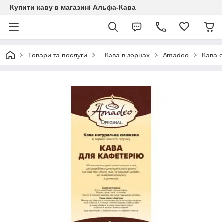
Купити каву в магазині Альфа-Кава
Товари та послуги
- Кава в зернах
Amadeo
Кава 