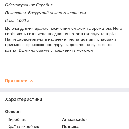
Обсмажування: Середня
Паковання: Вакуумний пакет із клапаном
Вага: 1000 г
Це бленд, який вражає насиченим смаком та ароматом. Його
вирізняють витончене поєднання ноток шоколаду та горіхів.
Напій характеризують насичене тіло та довгий післясмак з
приємною гірчинкою, що дарує задоволення від кожного
ковтку. Відмінно смакує у поєднанні з молоком.
Приховати
Характеристики
Основні
Виробник
Ambassador
Країна виробник
Польща