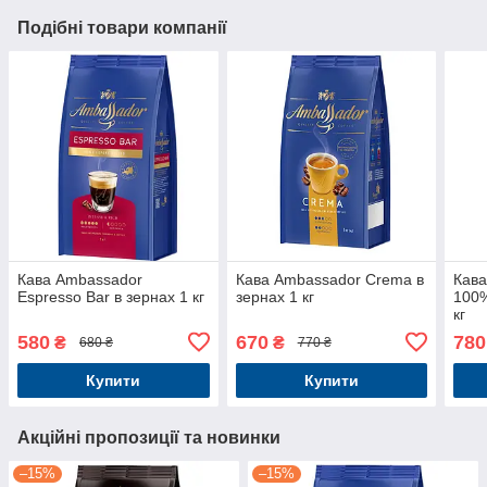
Подібні товари компанії
Кава Ambassador
Кава Ambassador Crema в
Кава
Espresso Bar в зернах 1 кг
зернах 1 кг
100%
кг
580
670
780
₴
₴
680 ₴
770 ₴
Купити
Купити
Акційні пропозиції та новинки
–15%
–15%