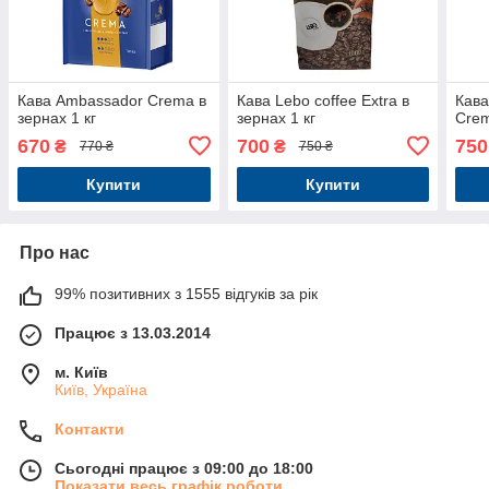
Кава Ambassador Crema в
Кава Lebo coffee Extra в
Кава
зернах 1 кг
зернах 1 кг
Crem
670
700
750
₴
₴
770 ₴
750 ₴
Купити
Купити
Про нас
99% позитивних з 1555 відгуків за рік
Працює з 13.03.2014
м. Київ
Київ, Україна
Контакти
Сьогодні працює з 09:00 до 18:00
Показати весь графік роботи