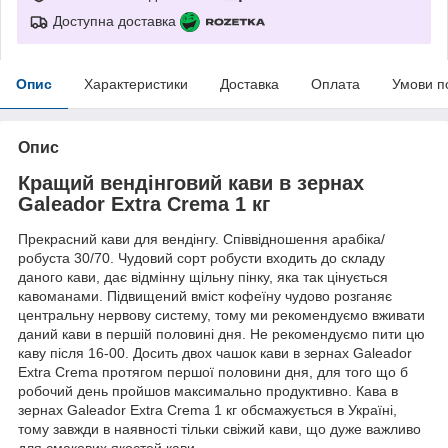
Доступна доставка
Опис
Характеристики
Доставка
Оплата
Умови п
Опис
Кращий вендінговий кави в зернах
Galeador Extra Crema 1 кг
Прекрасний кави для вендінгу. Співвідношення арабіка/
робуста 30/70. Чудовий сорт робусти входить до складу
даного кави, дає відмінну щільну пінку, яка так цінується
кавоманами. Підвищений вміст кофеїну чудово розганяє
центральну нервову систему, тому ми рекомендуємо вживати
даний кави в першій половині дня. Не рекомендуємо пити цю
каву після 16-00. Досить двох чашок кави в зернах Galeador
Extra Crema протягом першої половини дня, для того що б
робочий день пройшов максимально продуктивно. Кава в
зернах Galeador Extra Crema 1 кг обсмажується в Україні,
тому завжди в наявності тільки свіжий кави, що дуже важливо