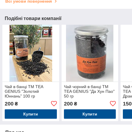
Всі умови повернення
Подібні товари компанії
Чай в банці TM TEA
Чай чорний в банці TM
Чай 
GENIUS "Золотий
TEA GENIUS "Да Хун Пао"
TEA 
Юннань" 100 гр
50 гр
Драк
200
200
150
₴
₴
Купити
Купити