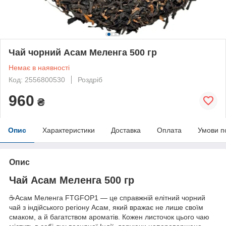
Чай чорний Асам Меленга 500 гр
Немає в наявності
Код: 2556800530
Роздріб
960
₴
Опис
Характеристики
Доставка
Оплата
Умови п
Опис
Чай Асам Меленга 500 гр
☕️Асам Меленга FTGFOP1 — це справжній елітний чорний
чай з індійського регіону Асам, який вражає не лише своїм
смаком, а й багатством ароматів. Кожен листочок цього чаю