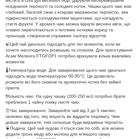
містить в собі дух весняної Індії, даруючи неперевершене
поєднання терпкості та солодких ноток. Чашка цього чаю має
глибокий, багатий смак з яскраво вираженою терпкістю, яка
підкреслюється солодкуватими акцентами, що нагадують
стиглі фрукти. У ароматі чаю можна відчути весняні квіти, що
плавно переплітаються з теплими нотками кориці та
прянощів, створюючи справжню палітру відчуттів.
🍃Цей чай ідеально підходить для тих моментів, коли ви
хочете насолодитись розкішшю та спокоєм. Для приготування
Асам Меленга FTGFOP1 потрібно врахувати кілька важливих
моментів:
🌡Температура води: Для заварювання цього чаю ідеально
підходить вода температурою 90-95°C. Це дозволить
розкрити всі його смакові та ароматичні нотки без зайвої
гіркоти.
❗️Кількість чаю: На одну чашку (200-250 мл) потрібно брати
приблизно 1 чайну ложку листя чаю.
⏰Час заварювання: Заварюйте чай від 3 до 5 хвилин,
залежно від того, яку міцність ви віддаєте перевагу. Чим
довше заварюєте, тим сильніше буде виражена терпкість.
🍵Подача: Цей чай чудово п’ється сам по собі, але можна
додати трохи меду або молока для м'якшого смаку.