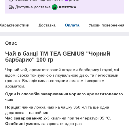
Доступна доставка
Характеристики
Доставка
Оплата
Умови повернення
Опис
Чай в банці TM TEA GENIUS "Чорний
барбарис" 100 гр
Чорний чай, ароматизований ягодами барбарису і годжі, які
відомі своєю тонізуючою і лікувальною дією, та пелюстками
граната. Володіє кисло-солодким смаком і яскравим
ароматом.
Один із способів заварювання чорного ароматизованого
чаю
Порція:
чайна ложка чаю на чашку 350 мл та ще одна
додаткова – на чайник.
Час заварювання:
2-3 хвилини при температурі 95 °C.
Особливі умови:
заварювати один раз.