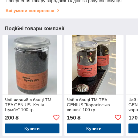
Повернення товару впродовж 14 днів за рахунок покупця
Всі умови повернення
Подібні товари компанії
Чай чорний в банці TM
Чай в банці TM TEA
Чай 
TEA GENIUS "Кенія
GENIUS "Королівська
GENI
Ітумбе" 100 гр
вишня" 100 гр
чорн
200
150
170
₴
₴
Купити
Купити