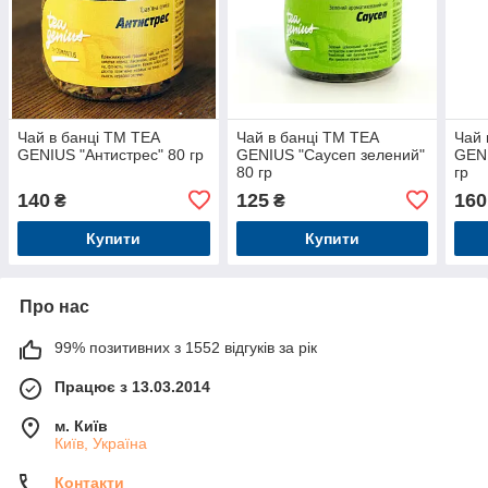
Чай в банці TM TEA
Чай в банці TM TEA
Чай 
GENIUS "Антистрес" 80 гр
GENIUS "Саусеп зелений"
GENI
80 гр
гр
140
125
160
₴
₴
Купити
Купити
Про нас
99% позитивних з 1552 відгуків за рік
Працює з 13.03.2014
м. Київ
Київ, Україна
Контакти