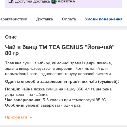
Доступна доставка
арактеристики
Доставка
Оплата
Умови повернення
Опис
Чай в банці TM TEA GENIUS "Йога-чай"
80 гр
Трав'яна суміш з імбиру, лимонної трави і цедри лимона,
здавна використовується в аюрведи і йоги як напій для
нормалізації ваги і відновлення тонусу нервової системи.
Один із способів заварювання трав'яних чаїв (сумішей):
Порція:
чайна ложка суміші на чашку 350 мл та ще одна
додаткова – на чайник.
Час заварювання:
5-6 хвилин при температурі 95 °C.
Особливі умови:
заварювати один раз.
Приховати