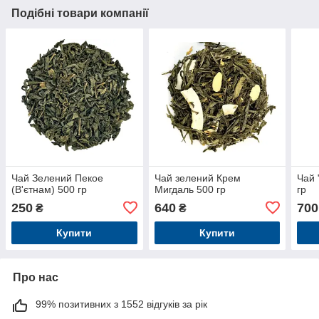
Подібні товари компанії
Чай Зелений Пекое
Чай зелений Крем
Чай 
(В'єтнам) 500 гр
Мигдаль 500 гр
гр
250
640
700
₴
₴
Купити
Купити
Про нас
99% позитивних з 1552 відгуків за рік