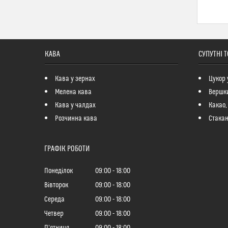
КАВА
СУПУТНІ 
Кава у зернах
Цукор 
Мелена кава
Вершк
Кава у чалдах
Какао,
Розчинна кава
Стакан
ГРАФІК РОБОТИ
Понеділок
09:00
18:00
Вівторок
09:00
18:00
Середа
09:00
18:00
Четвер
09:00
18:00