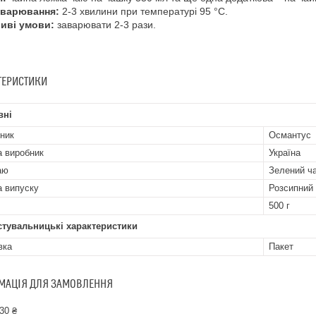
аварювання:
2-3 хвилини при температурі 95 °C.
иві умови:
заварювати 2-3 рази.
ТЕРИСТИКИ
вні
ник
Османтус
а виробник
Україна
аю
Зелений ч
 випуску
Розсипний
500 г
стувальницькі характеристики
вка
Пакет
МАЦІЯ ДЛЯ ЗАМОВЛЕННЯ
30 ₴