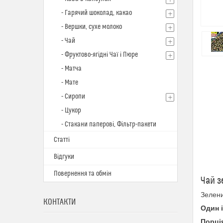
- Гарячий шоколад, какао
- Вершки, сухе молоко
- Чай
- Фруктово-ягідні Чаї і Пюре
- Матча
- Мате
- Сиропи
- Цукор
- Стакани паперові, Фільтр-пакети
Статті
Відгуки
Повернення та обмін
Чай з
Зелени
КОНТАКТИ
Один 
Порці