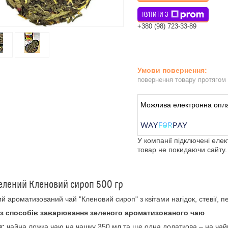
КУПИТИ З
+380 (98) 723-33-89
повернення товару протягом
У компанії підключені еле
товар не покидаючи сайту.
елений Кленовий сироп 500 гр
й ароматизований чай "Кленовий сироп" з квітами нагідок, стевії, 
із способів заварювання зеленого ароматизованого чаю
я:
чайна ложка чаю на чашку 350 мл та ще одна додаткова – на чай