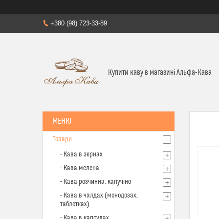
+380 (98) 723-33-89
Купити каву в магазині Альфа-Кава
Товари
- Кава в зернах
- Кава мелена
- Кава розчинна, капучіно
- Кава в чалдах (монодозах,
таблетках)
- Кава в капсулах