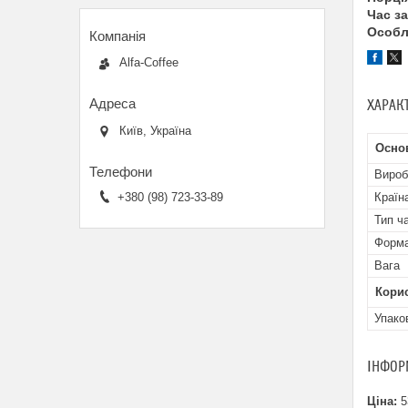
Час з
Особл
Alfa-Coffee
ХАРАК
Київ, Україна
Осно
Вироб
+380 (98) 723-33-89
Країн
Тип ч
Форма
Вага
Кори
Упако
ІНФОР
Ціна:
5