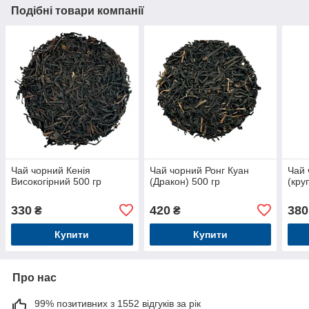
Подібні товари компанії
Чай чорний Кенія
Чай чорний Ронг Куан
Чай 
Високогірний 500 гр
(Дракон) 500 гр
(кру
330
420
380
₴
₴
Купити
Купити
Про нас
99% позитивних з 1552 відгуків за рік