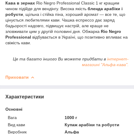
Кава
в
зернах
Rio Negro Professional Classic
1
кг
кращим
чином
підійде
для
вендінгу
.
Висока
якість
бленда
арабіки
і
робусти
,
щільна
і
стійка
піна
,
хороший
аромат
―
все
те
,
що
цінується
любителями
кави
.
Чашка
еспрессо
дає
заряд
бадьорості
надовго
,
підвищує
настрій
,
але
краще
не
зловживати
цим
у
другій
половині
дня
.
Обжарка
Rio Negro
Professional
відбувається
в
Україні
,
що
позитивно
впливає
на
свіжість
кави
.
Це та багато іншого Ви можете придбати в
інтернет-
магазині "Альфа-кава".
Приховати
Характеристики
Основні
Вага
1000 г
Вид кави
Купаж арабіки та робусти
Виробник
Альфа