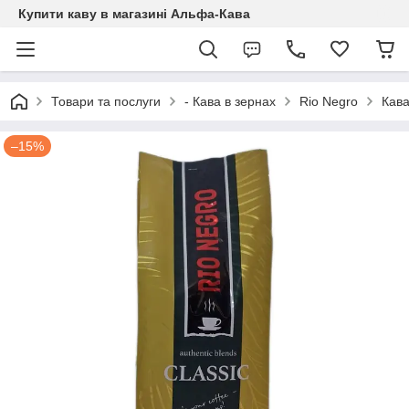
Купити каву в магазині Альфа-Кава
Товари та послуги
- Кава в зернах
Rio Negro
Кава
–15%