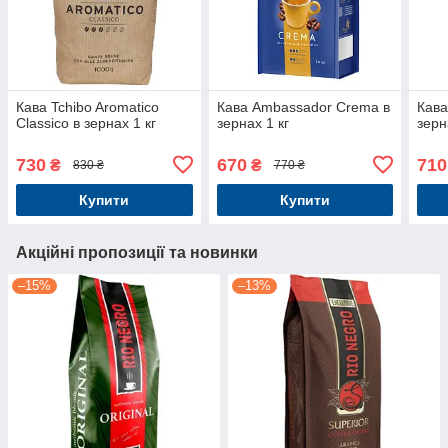
Кава Tchibo Aromatico
Кава Ambassador Crema в
Кава
Classico в зернах 1 кг
зернах 1 кг
зерн
730
670
710
₴
₴
830 ₴
770 ₴
Купити
Купити
Акційні пропозиції та новинки
–15%
–13%