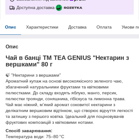
Доступна доставка
Опис
Характеристики
Доставка
Оплата
Умови п
Опис
Чай в банці TM TEA GENIUS "Нектарин з
вершками" 80 г
🍃 "Нектарини з вершками"
Ароматний купаж на основі високоякісного зеленого чаю,
збагачений натуральними фруктами та квітковими
пелюстками. До складу входять яблуко, манго, персик,
пелюстки троянди, соняшника, гібіскуса та лимонна трава.
Чай має ніжний, м'який аромат соковитої нектарини з
делікатним вершковим відтінком, що створює відчуття легкості
та затишку з першого ковтка. Ідеальний для поціновувачів
фруктових композицій з квітковими нотами.
Спосіб заварювання:
Температура води: 75–80 °C