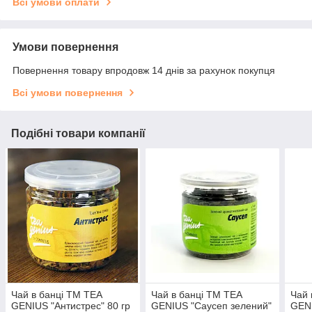
Всі умови оплати
Умови повернення
Повернення товару впродовж 14 днів за рахунок покупця
Всі умови повернення
Подібні товари компанії
Чай в банці TM TEA
Чай в банці TM TEA
Чай 
GENIUS "Антистрес" 80 гр
GENIUS "Саусеп зелений"
GENI