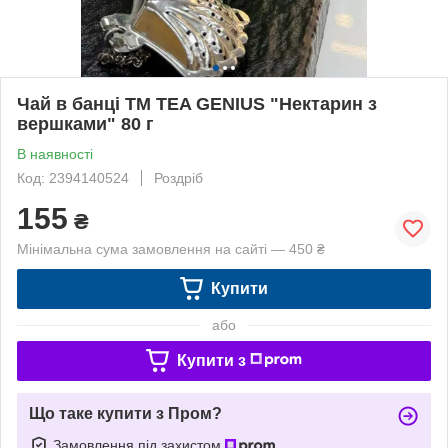
Чай в банці TM TEA GENIUS "Нектарин з
вершками" 80 г
В наявності
Код: 2394140524
Роздріб
155
₴
Мінімальна сума замовлення на сайті — 450 ₴
Купити
або
Купити з
Що таке купити з Пром?
Замовлення під захистом