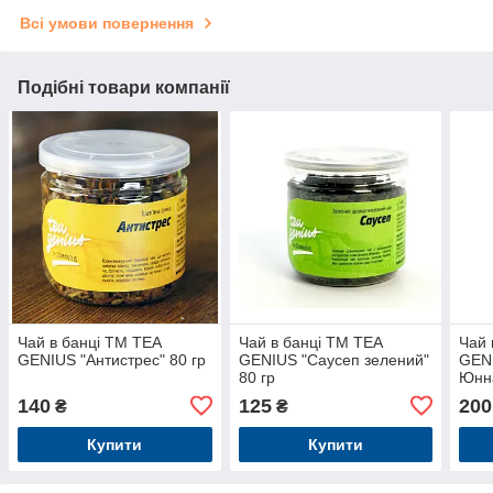
Всі умови повернення
Подібні товари компанії
Чай в банці TM TEA
Чай в банці TM TEA
Чай 
GENIUS "Антистрес" 80 гр
GENIUS "Саусеп зелений"
GEN
80 гр
Юнна
140
125
200
₴
₴
Купити
Купити