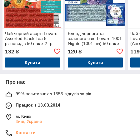
Чай чорний асорті Lovare
Бленд чорного та
Чай 
Assorted Black Tea 5
зеленого чаю Lovare 1001
Lova
різновидів 50 пак х 2 гр
Nights (1001 ніч) 50 пак х
(Анг
2 гр
2 гр
132
120
119
₴
₴
Купити
Купити
Про нас
99% позитивних з 1555 відгуків за рік
Працює з 13.03.2014
м. Київ
Київ, Україна
Контакти