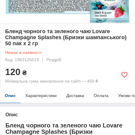
Бленд чорного та зеленого чаю Lovare
Champagne Splashes (Бризки шампанського)
50 пак х 2 гр
Немає в наявності
Код: 1963125519
Роздріб
120
₴
Мінімальна сума замовлення на сайті — 450 ₴
Опис
Характеристики
Доставка
Оплата
Умови п
Опис
Бленд чорного та зеленого чаю Lovare
Champagne Splashes (Бризки