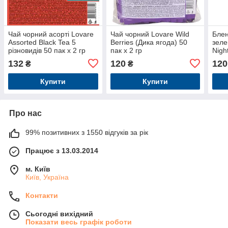
Чай чорний асорті Lovare
Чай чорний Lovare Wild
Блен
Assorted Black Tea 5
Berries (Дика ягода) 50
зеле
різновидів 50 пак х 2 гр
пак х 2 гр
Nigh
2 гр
132
120
120
₴
₴
Купити
Купити
Про нас
99% позитивних з 1550 відгуків за рік
Працює з 13.03.2014
м. Київ
Київ, Україна
Контакти
Сьогодні вихідний
Показати весь графік роботи