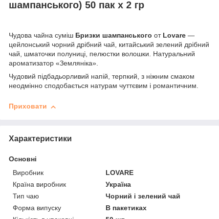
шампанського) 50 пак х 2 гр
Чудова чайна суміш
Бризки шампанського
от
Lovare
—
цейлонський чорний дрібний чай, китайський зелений дрібний
чай, шматочки полуниці, пелюстки волошки. Натуральний
ароматизатор «Земляніка».
Чудовий підбадьорливий напій, терпкий, з ніжним смаком
неодмінно сподобається натурам чуттєвим і романтичним.
Приховати
Характеристики
Основні
Виробник
LOVARE
Країна виробник
Україна
Тип чаю
Чорний і зелений чай
Форма випуску
В пакетиках