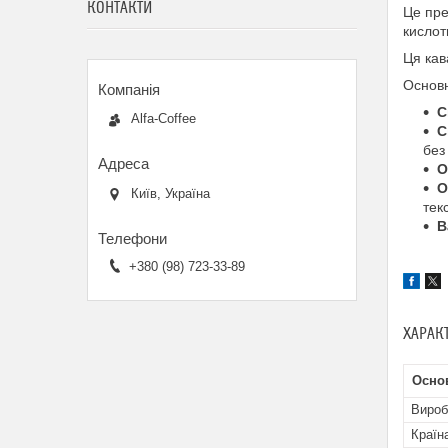
КОНТАКТИ
Це пре
кислот
Ця кав
Основн
С
Alfa-Coffee
С
без
О
О
Київ, Україна
тек
В
+380 (98) 723-33-89
ХАРАК
Осно
Вироб
Країн