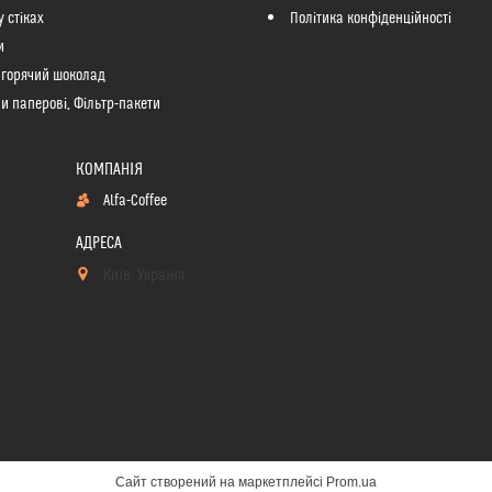
у стіках
Політика конфіденційності
и
 горячий шоколад
и паперові, Фільтр-пакети
Alfa-Coffee
Київ, Україна
Сайт створений на маркетплейсі
Prom.ua