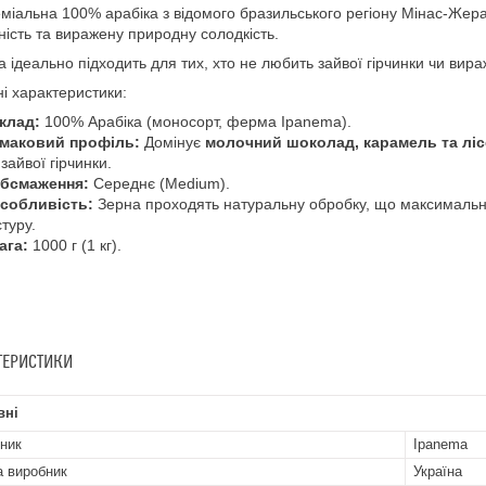
міальна 100% арабіка з відомого бразильського регіону Мінас-Жерайс
ність та виражену природну солодкість.
а ідеально підходить для тих, хто не любить зайвої гірчинки чи вира
і характеристики:
клад:
100% Арабіка (моносорт, ферма Ipanema).
маковий профіль:
Домінує
молочний шоколад, карамель та ліс
 зайвої гірчинки.
бсмаження:
Середнє (Medium).
собливість:
Зерна проходять натуральну обробку, що максимально 
стуру.
ага:
1000 г (1 кг).
ТЕРИСТИКИ
вні
ник
Ipanema
а виробник
Україна