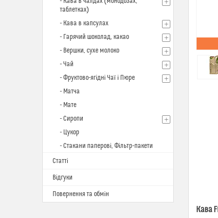
- Кава в чалдах (монодозах,
таблетках)
- Кава в капсулах
- Гарячий шоколад, какао
- Вершки, сухе молоко
- Чай
- Фруктово-ягідні Чаї і Пюре
- Матча
- Мате
- Сиропи
- Цукор
- Стакани паперові, Фільтр-пакети
Статті
Відгуки
Повернення та обмін
Кава F