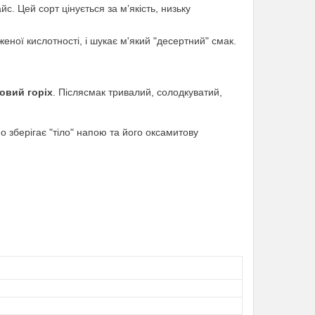
. Цей сорт цінується за м’якість, низьку
женої кислотності, і шукає м'який "десертний" смак.
овий горіх
. Післясмак тривалий, солодкуватий,
зберігає "тіло" напою та його оксамитову