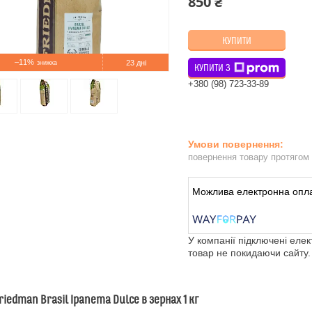
850 ₴
КУПИТИ
–11%
23 дні
КУПИТИ З
+380 (98) 723-33-89
повернення товару протягом
У компанії підключені еле
товар не покидаючи сайту.
riedman Brasil Ipanema Dulce в зернах 1 кг