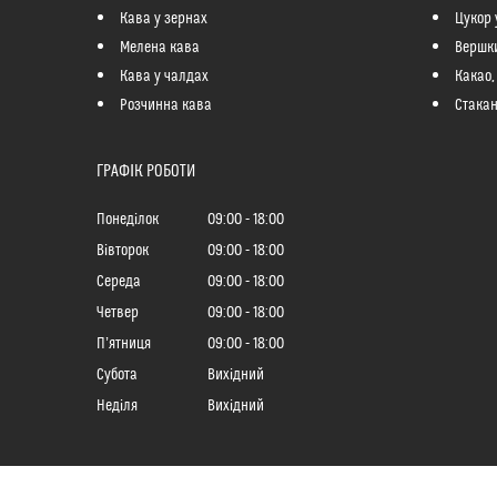
Кава у зернах
Цукор 
Мелена кава
Вершк
Кава у чалдах
Какао,
Розчинна кава
Стакан
ГРАФІК РОБОТИ
Понеділок
09:00
18:00
Вівторок
09:00
18:00
Середа
09:00
18:00
Четвер
09:00
18:00
Пʼятниця
09:00
18:00
Субота
Вихідний
Неділя
Вихідний