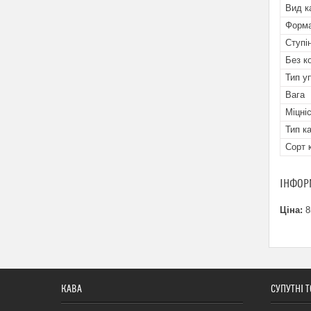
Вид к
Форма
Ступі
Без к
Тип у
Вага
Міцні
Тип к
Сорт 
ІНФОР
Ціна:
8
КАВА
СУПУТНІ 