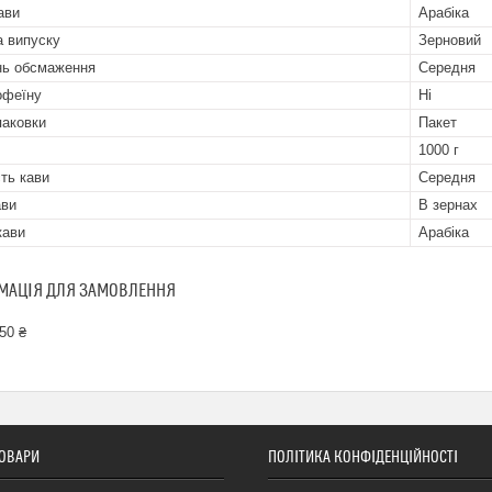
ави
Арабіка
 випуску
Зерновий
нь обсмаження
Середня
офеїну
Ні
паковки
Пакет
1000 г
сть кави
Середня
ави
В зернах
кави
Арабіка
МАЦІЯ ДЛЯ ЗАМОВЛЕННЯ
50 ₴
ТОВАРИ
ПОЛІТИКА КОНФІДЕНЦІЙНОСТІ