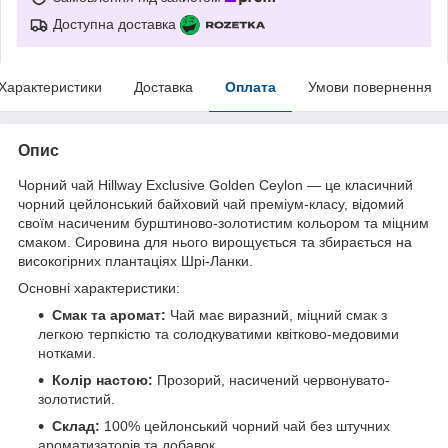
Доступна доставка
Характеристики
Доставка
Оплата
Умови повернення
Опис
Чорний чай Hillway Exclusive Golden Ceylon — це класичний
чорний цейлонський байховий чай преміум-класу, відомий
своїм насиченим бурштиново-золотистим кольором та міцним
смаком. Сировина для нього вирощується та збирається на
високогірних плантаціях Шрі-Ланки.
Основні характеристики:
Смак та аромат:
Чай має виразний, міцний смак з
легкою терпкістю та солодкуватими квітково-медовими
нотками.
Колір настою:
Прозорий, насичений червонувато-
золотистий.
Склад:
100% цейлонський чорний чай без штучних
ароматизаторів та добавок.