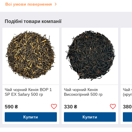
Всі умови повернення
Подібні товари компанії
Чай чорний Кенія BOP 1
Чай чорний Кенія
Чай 
SP EX Safary 500 гр
Високогірний 500 гр
(кру
590
330
380
₴
₴
Купити
Купити