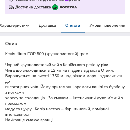
Доступна доставка
Характеристики
Доставка
Оплата
Умови повернення
Опис
Кенія Чінга FOP 500 (крупнолистовий) грам
Чорний крупнолистовий чай з Кенійського регіону ріки
Чінга що знаходиться в 12 км на південь від міста Отайя.
Вирощується на висоті 1750 м над рівнем моря і відноситься
до
високогірних чаїв. Йому притаманні аромати ванілі та бурбону
з нотками
хересу та солодощів.. За смаком – інтенсивний дуже м’який з
присмаком
меду та цукру.. Колір настою – бурштиновий, помірної
інтенсивності.
Найкраще смакує вранці.