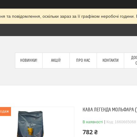
я та повідомлення, оскільки зараз за її графіком неробочі годин
ДОС
НОВИНКИ!
АКЦІЇ!
ПРО НАС
КОНТАКТИ
КАВА ЛЕГЕНДА МОЛЬФАРА (T
родаж
В наявності
Код:
1660665068
782 ₴