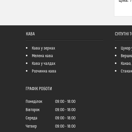
Ціна:
7
КАВА
СУПУТНІ 
Кава у зернах
Цукор 
Мелена кава
Вершк
Кава у чалдах
Какао,
Розчинна кава
Стакан
ГРАФІК РОБОТИ
Понеділок
09:00
18:00
Вівторок
09:00
18:00
Середа
09:00
18:00
Четвер
09:00
18:00