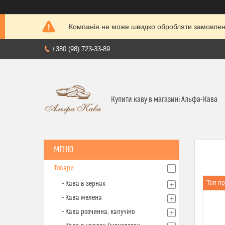
Компанія не може швидко обробляти замовленн
+380 (98) 723-33-89
Купити каву в магазині Альфа-Кава
Товари
Топ п
- Кава в зернах
- Кава мелена
- Кава розчинна, капучіно