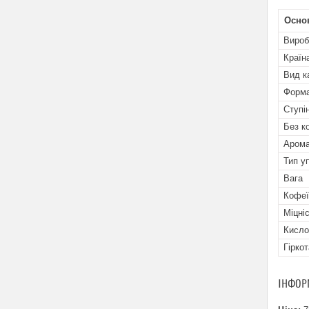
Осно
Вироб
Країн
Вид к
Форма
Ступі
Без к
Арома
Тип у
Вага
Кофеї
Міцні
Кисло
Гіркот
ІНФОР