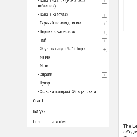
- Кава в чалдах (монодозах,
таблетках)
- Кава в капсулах
- Гарячий шоколад, какао
- Вершки, сухе молоко
- Чай
- Фруктово-ягідні Чаї і Пюре
- Матча
- Мате
- Сиропи
- Цукор
- Стакани паперові, Фільтр-пакети
Статті
Відгуки
Повернення та обмін
The Le
об'єдн