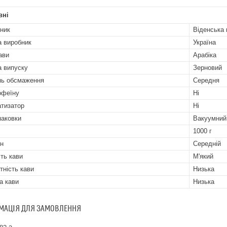
вні
ник
Віденська 
а виробник
Україна
ави
Арабіка
 випуску
Зерновий
нь обсмаження
Середня
офеїну
Ні
тизатор
Ні
паковки
Вакуумний
1000 г
н
Середній
сть кави
М'який
тність кави
Низька
а кави
Низька
МАЦІЯ ДЛЯ ЗАМОВЛЕННЯ