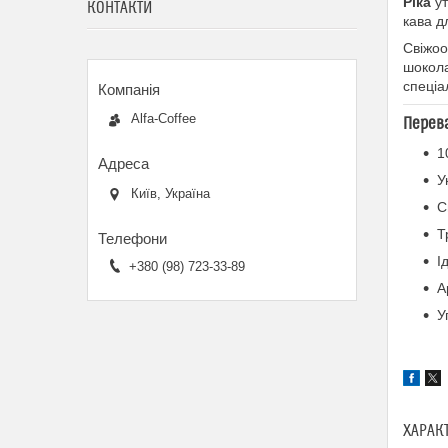
Ріка
ут
КОНТАКТИ
кава д
Свіжоо
шокола
спеціа
Alfa-Coffee
Перева
1
У
Київ, Україна
С
Т
І
+380 (98) 723-33-89
А
У
ХАРАК