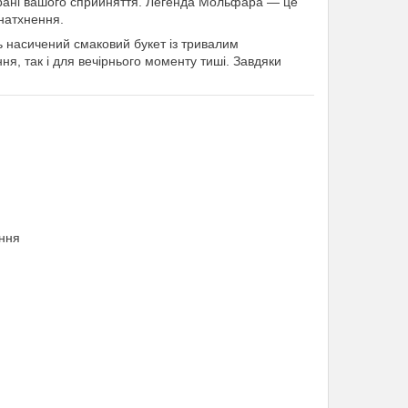
грані вашого сприйняття. Легенда Мольфара — це
 натхнення.
 насичений смаковий букет із тривалим
я, так і для вечірнього моменту тиші. Завдяки
ання