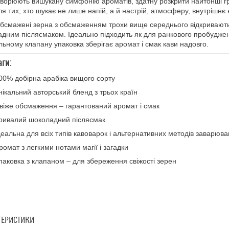
ворюють вишукану симфонію ароматів, здатну розкрити найтонші 
ля тих, хто шукає не лише напій, а й настрій, атмосферу, внутрішнє
бсмажені зерна з обсмаженням трохи вище середнього відкривають
дним післясмаком. Ідеально підходить як для ранкового пробудженн
льному клапану упаковка зберігає аромат і смак кави надовго.
ги:
00% добірна арабіка вищого сорту
нікальний авторський бленд з трьох країн
віже обсмаження – гарантований аромат і смак
ривалий шоколадний післясмак
деальна для всіх типів кавоварок і альтернативних методів заварюв
ромат з легкими нотами магії і загадки
паковка з клапаном – для збереження свіжості зерен
ТЕРИСТИКИ