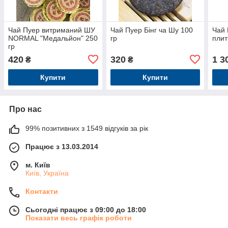
Чай Пуер витриманий ШУ
Чай Пуер Бінг ча Шу 100
Чай 
NORMAL "Медальйон" 250
гр
плит
гр
420
320
1 3
₴
₴
Купити
Купити
Про нас
99% позитивних з 1549 відгуків за рік
Працює з 13.03.2014
м. Київ
Київ, Україна
Контакти
Сьогодні працює з 09:00 до 18:00
Показати весь графік роботи