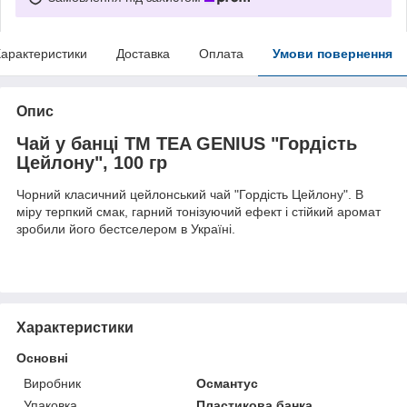
арактеристики
Доставка
Оплата
Умови повернення
Опис
Чай у банці TM TEA GENIUS "Гордість
Цейлону", 100 гр
Чорний класичний цейлонський чай "Гордість Цейлону". В
міру терпкий смак, гарний тонізуючий ефект і стійкий аромат
зробили його бестселером в Україні.
Характеристики
Основні
Виробник
Османтус
Упаковка
Пластикова банка