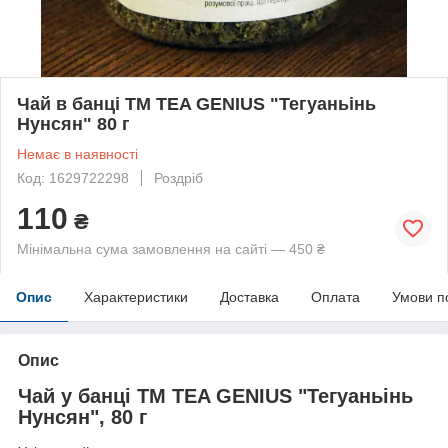
Чай в банці TM TEA GENIUS "Тегуаньінь
Нунсян" 80 г
Немає в наявності
Код: 1629722298
Роздріб
110
₴
Мінімальна сума замовлення на сайті — 450 ₴
Опис
Характеристики
Доставка
Оплата
Умови п
Опис
Чай у банці TM TEA GENIUS "Тегуаньінь
Нунсян", 80 г