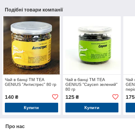
Подібні товари компанії
Чай в банці TM TEA
Чай в банці TM TEA
Чай 
GENIUS "Антистрес" 80 гр
GENIUS "Саусеп зелений"
GEN
80 гр
пері
140
125
175
₴
₴
Купити
Купити
Про нас