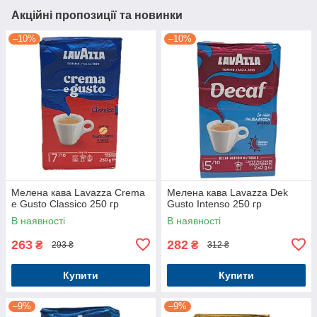
Акційні пропозиції та новинки
–10%
–10%
Мелена кава Lavazza Crema
Мелена кава Lavazza Dek
e Gusto Classico 250 гр
Gusto Intenso 250 гр
В наявності
В наявності
263
282
₴
₴
293 ₴
312 ₴
Купити
Купити
–9%
–9%