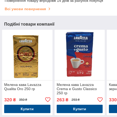
Повернення товару впродовж 14 днів за рахунок покупця
Всі умови повернення
Подібні товари компанії
Мелена кава Lavazza
Мелена кава Lavazza
Кава
Qualita Oro 250 гр
Crema e Gusto Classico
зерн
250 гр
320
263
330
₴
₴
350 ₴
293 ₴
Купити
Купити