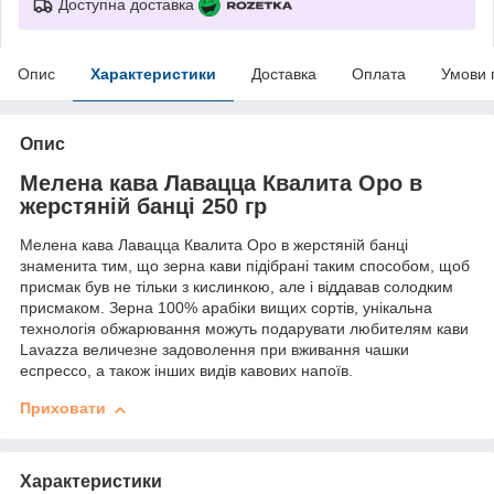
Доступна доставка
Опис
Характеристики
Доставка
Оплата
Умови 
Опис
Мелена кава Лавацца Квалита Оро в
жерстяній банці 250 гр
Мелена кава Лавацца Квалита Оро в жерстяній банці
знаменита тим, що зерна кави підібрані таким способом, щоб
присмак був не тільки з кислинкою, але і віддавав солодким
присмаком. Зерна 100% арабіки вищих сортів, унікальна
технологія обжарювання можуть подарувати любителям кави
Lavazza величезне задоволення при вживання чашки
еспрессо, а також інших видів кавових напоїв.
Приховати
Характеристики