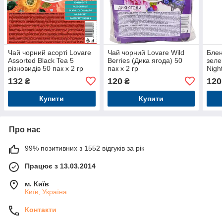
Чай чорний асорті Lovare
Чай чорний Lovare Wild
Блен
Assorted Black Tea 5
Berries (Дика ягода) 50
зеле
різновидів 50 пак х 2 гр
пак х 2 гр
Nigh
2 гр
132
120
120
₴
₴
Купити
Купити
Про нас
99% позитивних з 1552 відгуків за рік
Працює з 13.03.2014
м. Київ
Київ, Україна
Контакти