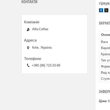
КОНТАКТИ
гіркув
ХАРАК
Alfa-Coffee
Осно
Вага
Київ, Україна
Вироб
Країн
Тип у
+380 (98) 723-33-89
Форма
Вид к
Ступі
ІНФОР
Ціна:
6