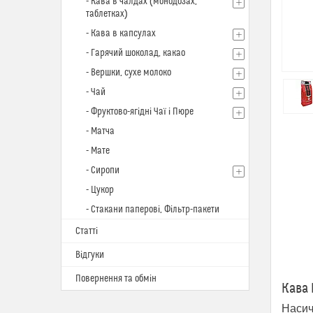
- Кава в чалдах (монодозах,
таблетках)
- Кава в капсулах
- Гарячий шоколад, какао
- Вершки, сухе молоко
- Чай
- Фруктово-ягідні Чаї і Пюре
- Матча
- Мате
- Сиропи
- Цукор
- Стакани паперові, Фільтр-пакети
Статті
Відгуки
Повернення та обмін
Кава 
Насич