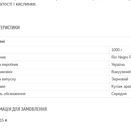
атості і кислинки.
ТЕРИСТИКИ
вні
1000 г
ник
Rio Negro P
а виробник
Україна
паковки
Вакуумний
 випуску
Зерновий
ави
Купаж араб
нь обсмаження
Середня
МАЦІЯ ДЛЯ ЗАМОВЛЕННЯ
15 ₴