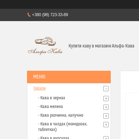
+380 (98) 723-33-89
Купити каву в магазині Альфа-Кава
Товари
- Кава в зернах
- Кава мелена
- Кава розчинна, капучіно
- Кава в чалдах (монодозах,
таблетках)
- Кава в капсулах