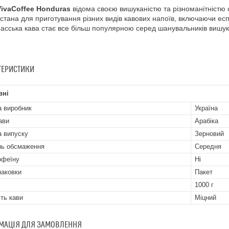
VivaCoffee Honduras
відома своєю вишуканістю та різноманітністю
стана для приготування різних видів кавових напоїв, включаючи еспр
асська кава стає все більш популярною серед шанувальників вишука
ТЕРИСТИКИ
вні
а виробник
Україна
ави
Арабіка
 випуску
Зерновий
нь обсмаження
Середня
офеїну
Ні
паковки
Пакет
1000 г
сть кави
Міцний
МАЦІЯ ДЛЯ ЗАМОВЛЕННЯ