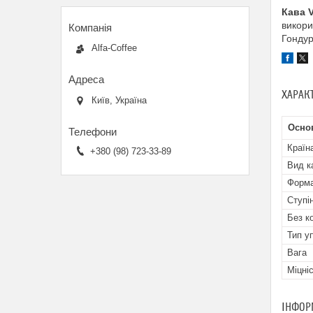
Кава 
викори
Гондур
Alfa-Coffee
ХАРАК
Київ, Україна
Осно
Країн
+380 (98) 723-33-89
Вид к
Форма
Ступі
Без к
Тип у
Вага
Міцні
ІНФОР