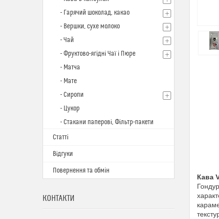
- Гарячий шоколад, какао
- Вершки, сухе молоко
- Чай
- Фруктово-ягідні Чаї і Пюре
- Матча
- Мате
- Сиропи
- Цукор
- Стакани паперові, Фільтр-пакети
Статті
Відгуки
Повернення та обмін
Кава 
Гондур
характ
КОНТАКТИ
караме
тексту