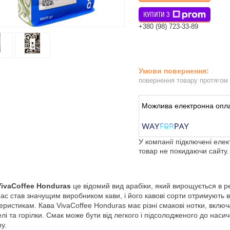
КУПИТИ З
+380 (98) 723-33-89
повернення товару протягом
У компанії підключені еле
товар не покидаючи сайту.
VivaCoffee Honduras
це відомий вид арабіки, який вирощується в ре
ас став значущим виробником кави, і його кавові сорти отримують 
еристикам. Кава VivaCoffee Honduras має різні смакові нотки, включа
лі та горілки. Смак може бути від легкого і підсолодженого до наси
ру.