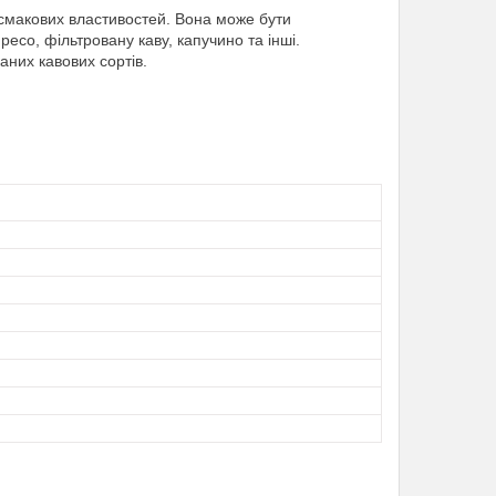
 смакових властивостей. Вона може бути
есо, фільтровану каву, капучино та інші.
них кавових сортів.