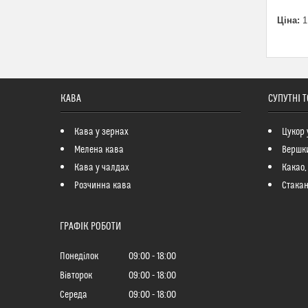
Ціна:
1
КАВА
СУПУТНІ 
Кава у зернах
Цукор 
Мелена кава
Вершк
Кава у чалдах
Какао,
Розчинна кава
Стакан
ГРАФІК РОБОТИ
Понеділок
09:00
18:00
Вівторок
09:00
18:00
Середа
09:00
18:00