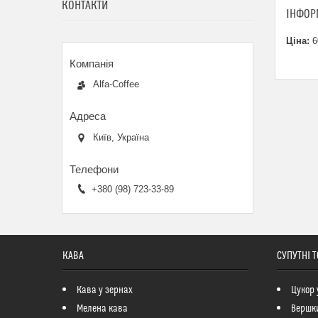
КОНТАКТИ
ІНФОР
Ціна:
6
Alfa-Coffee
Київ, Україна
+380 (98) 723-33-89
КАВА
СУПУТНІ 
Кава у зернах
Цукор 
Мелена кава
Вершк