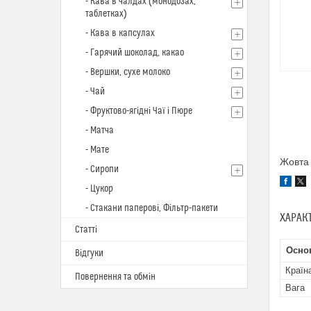
- Кава в чалдах (монодозах,
таблетках)
- Кава в капсулах
- Гарячий шоколад, какао
- Вершки, сухе молоко
- Чай
- Фруктово-ягідні Чаї і Пюре
- Матча
- Мате
Жовта 
- Сиропи
- Цукор
- Стакани паперові, Фільтр-пакети
ХАРАК
Статті
Осно
Відгуки
Країн
Повернення та обмін
Вага