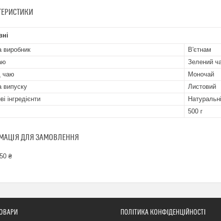
ТЕРИСТИКИ
вні
а виробник
В'єтнам
аю
Зелений ч
 чаю
Моночай
 випуску
Листовий
ві інгредієнти
Натуральн
500 г
МАЦІЯ ДЛЯ ЗАМОВЛЕННЯ
50 ₴
ТОВАРИ
ПОЛІТИКА КОНФІДЕНЦІЙНОСТІ