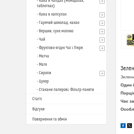
- Кава в чалдах (монодозах,
таблетках)
- Кава в капсулах
- Гарячий шоколад, какао
- Вершки, сухе молоко
- Чай
- Фруктово-ягідні Чаї і Пюре
- Матча
- Мате
Зелен
- Сиропи
Зелени
- Цукор
Один 
- Стакани паперові, Фільтр-пакети
Порці
Статті
Час з
Відгуки
Особл
Повернення та обмін