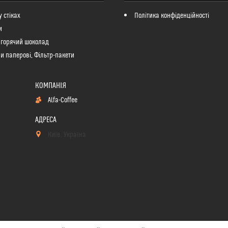
у стіках
Політика конфіденційності
и
 горячий шоколад
и паперові, Фільтр-пакети
Alfa-Coffee
Київ, Україна