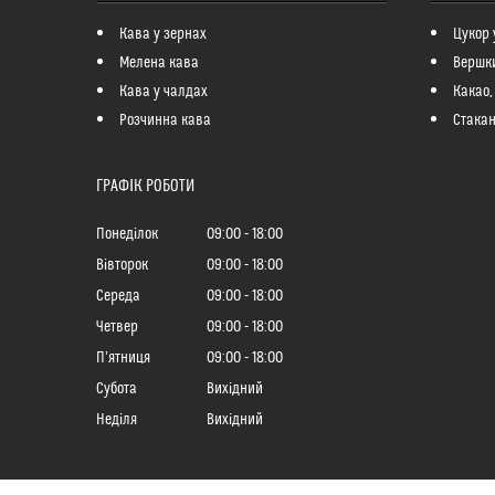
Кава у зернах
Цукор 
Мелена кава
Вершк
Кава у чалдах
Какао,
Розчинна кава
Стакан
ГРАФІК РОБОТИ
Понеділок
09:00
18:00
Вівторок
09:00
18:00
Середа
09:00
18:00
Четвер
09:00
18:00
Пʼятниця
09:00
18:00
Субота
Вихідний
Неділя
Вихідний