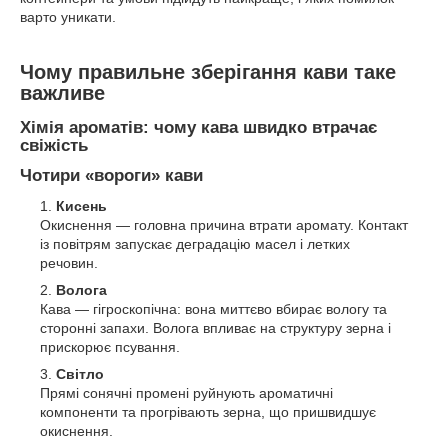
варто уникати.
Чому правильне зберігання кави таке
важливе
Хімія ароматів: чому кава швидко втрачає
свіжість
Чотири «вороги» кави
Кисень
Окиснення — головна причина втрати аромату. Контакт
із повітрям запускає деградацію масел і летких
речовин.
Волога
Кава — гігроскопічна: вона миттєво вбирає вологу та
сторонні запахи. Волога впливає на структуру зерна і
прискорює псування.
Світло
Прямі сонячні промені руйнують ароматичні
компоненти та прогрівають зерна, що пришвидшує
окиснення.