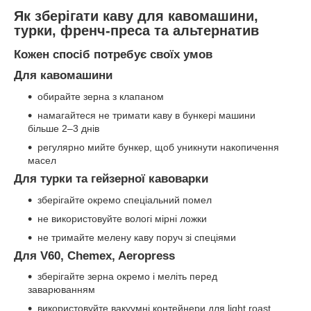
Як зберігати каву для кавомашини,
турки, френч-преса та альтернатив
Кожен спосіб потребує своїх умов
Для кавомашини
обирайте зерна з клапаном
намагайтеся не тримати каву в бункері машини
більше 2–3 днів
регулярно мийте бункер, щоб уникнути накопичення
масел
Для турки та гейзерної кавоварки
зберігайте окремо спеціальний помел
не використовуйте вологі мірні ложки
не тримайте мелену каву поруч зі спеціями
Для V60, Chemex, Aeropress
зберігайте зерна окремо і меліть перед
заварюванням
використовуйте вакуумні контейнери для light roast