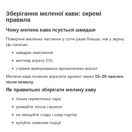
Зберігання меленої кави: окремі
правила
Чому мелена кава псується швидше
Поверхня мелених частинок у сотні разів більша, ніж у зерна.
Це означає:
швидше окиснення
миттєву втрату CO₂
стрімке вивітрювання ароматичних масел
Мелена кава починає втрачати аромат через
15–20 хвилин
після помелу
.
Як правильно зберігати мелену каву
тільки герметична тара
уникайте тепла і вологи
не змішуйте стару і нову партію
купуйте невеликі порції