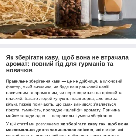
Як зберігати каву, щоб вона не втрачала
аромат: повний гід для гурманів та
новачків
Правильне зберігання кави — це не дрібниця, а ключовий
фактор, який визначає, чи буде ваш ранковий напій
насиченим та ароматним, чи перетвориться на прісний та
плаский. Багато людей купують якісні зерна, але вже за
кілька тижнів помічають, що смак змінився: з’являється
гіркота, тьмяність, пропадає «шлейф» аромату. Причина
майже завжди одна — неправильні умови зберігання.
У цій статті ми розглянемо
як зберігати каву так, щоб вона
максимально довго залишалася свіжою
, які є міфи, які
контейнери та умови підійдуть найкраще, і яких помилок