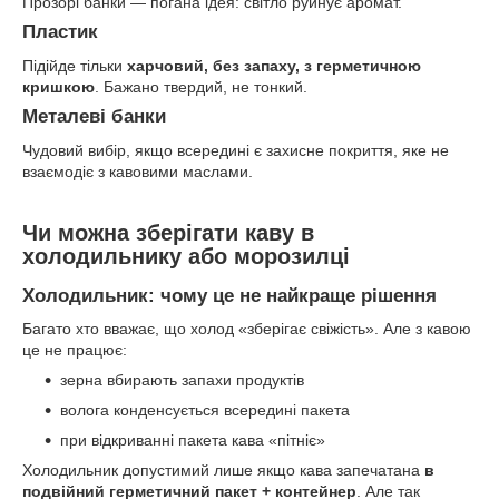
Прозорі банки — погана ідея: світло руйнує аромат.
Пластик
Підійде тільки
харчовий, без запаху, з герметичною
кришкою
. Бажано твердий, не тонкий.
Металеві банки
Чудовий вибір, якщо всередині є захисне покриття, яке не
взаємодіє з кавовими маслами.
Чи можна зберігати каву в
холодильнику або морозилці
Холодильник: чому це не найкраще рішення
Багато хто вважає, що холод «зберігає свіжість». Але з кавою
це не працює:
зерна вбирають запахи продуктів
волога конденсується всередині пакета
при відкриванні пакета кава «пітніє»
Холодильник допустимий лише якщо кава запечатана
в
подвійний герметичний пакет + контейнер
. Але так