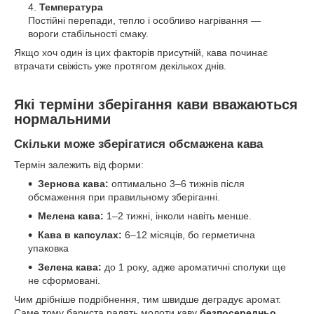
Температура
Постійні перепади, тепло і особливо нагрівання —
вороги стабільності смаку.
Якщо хоч один із цих факторів присутній, кава починає
втрачати свіжість уже протягом декількох днів.
Які терміни зберігання кави вважаються
нормальними
Скільки може зберігатися обсмажена кава
Термін залежить від форми:
Зернова кава:
оптимально 3–6 тижнів після
обсмаження при правильному зберіганні.
Мелена кава:
1–2 тижні, інколи навіть менше.
Кава в капсулах:
6–12 місяців, бо герметична
упаковка
Зелена кава:
до 1 року, адже ароматичні сполуки ще
не сформовані.
Чим дрібніше подрібнення, тим швидше деградує аромат.
Саме тому бариста радять молоти каву
безпосередньо